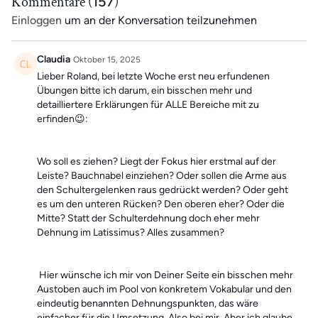
Kommentare (
157
)
Roland
. Als
Wochen-Highlight
gibt es
sonntags ein 30-minütiges
Einloggen
um an der Konversation teilzunehmen
Training
, um dich motiviert zu halten!
Die Übungen kombinieren Elemente eines Ganzkörpertrainings
Claudia
Oktober 15, 2025
mit wechselnden Schwerpunkten und können dir dabei helfen,
Lieber Roland, bei letzte Woche erst neu erfundenen
deine
Beweglichkeit zu verbessern
und
Beschwerden aktiv
Übungen bitte ich darum, ein bisschen mehr und
entgegenzuwirken.
detailliertere Erklärungen für ALLE Bereiche mit zu
erfinden😉:
Mach dir keine Sorgen, falls du mal einen Tag verpasst, denn die
Übungseinheiten sind unabhängig voneinander. In der Kategorie
“Vergangene Trainings des Tages”
findest du jederzeit
alle
Wo soll es ziehen? Liegt der Fokus hier erstmal auf der
vergangen Einheiten
Leiste? Bauchnabel einziehen? Oder sollen die Arme aus
den Schultergelenken raus gedrückt werden? Oder geht
es um den unteren Rücken? Den oberen eher? Oder die
Mitte? Statt der Schulterdehnung doch eher mehr
Dehnung im Latissimus? Alles zusammen?
Hier wünsche ich mir von Deiner Seite ein bisschen mehr
Austoben auch im Pool von konkretem Vokabular und den
eindeutig benannten Dehnungspunkten, das wäre
einfacher für die Umsetzung. Also bei mir. Aber ich glaube,