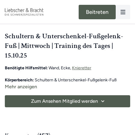
Beitreten
Schultern & Unterschenkel-Fußgelenk-
Fuß | Mittwoch | Training des Tages |
15.10.25
Benötigte Hilfsmittel:
Wand, Ecke,
Knieretter
Körperbereich:
Schultern & Unterschenkel-Fußgelenk-Fuß
Mehr anzeigen
Unser moderner Alltag kann unsere Bewegung stark
einschränken. Dadurch können in Muskeln und Fasziengewebe
Zum Ansehen Mitglied werden
Verkürzungen auftreten, die Schmerzen verursachen können.
Unser exklusives Training des Tages für App-Mitglieder hilft,
einseitige Bewegungen auszugleichen
und das
tägliche Training
zu unterstützen.
Jeden Tag
erwartet dich ein
7-minütiges Übungsvideo mit