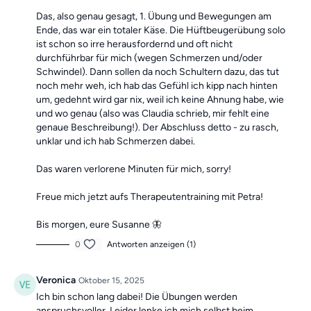
Das, also genau gesagt, 1. Übung und Bewegungen am
Ende, das war ein totaler Käse. Die Hüftbeugerübung solo
ist schon so irre herausfordernd und oft nicht
durchführbar für mich (wegen Schmerzen und/oder
Schwindel). Dann sollen da noch Schultern dazu, das tut
noch mehr weh, ich hab das Gefühl ich kipp nach hinten
um, gedehnt wird gar nix, weil ich keine Ahnung habe, wie
und wo genau (also was Claudia schrieb, mir fehlt eine
genaue Beschreibung!). Der Abschluss detto - zu rasch,
unklar und ich hab Schmerzen dabei.
Das waren verlorene Minuten für mich, sorry!
Freue mich jetzt aufs Therapeutentraining mit Petra!
Bis morgen, eure Susanne 🦋
0
Antworten anzeigen (1)
Veronica
Oktober 15, 2025
Ich bin schon lang dabei! Die Übungen werden
anspruchsvoller. Leider lenke ich mich selbst beim