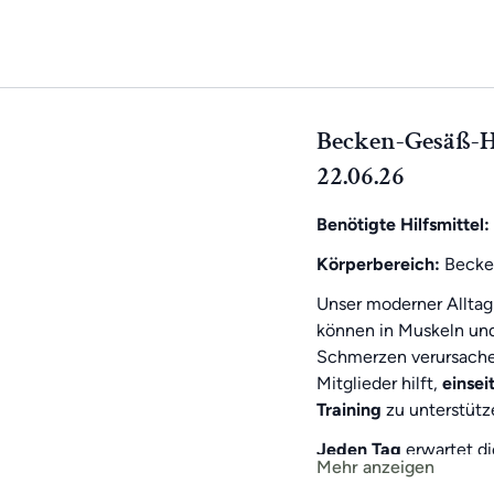
Becken-Gesäß-Hüf
22.06.26
Benötigte Hilfsmittel:
Körperbereich:
Becke
Unser moderner Alltag
können in Muskeln un
Schmerzen verursachen
Mitglieder hilft,
einse
Training
zu unterstütz
Jeden Tag
erwartet d
Mehr anzeigen
Wochen-Highlight
gib