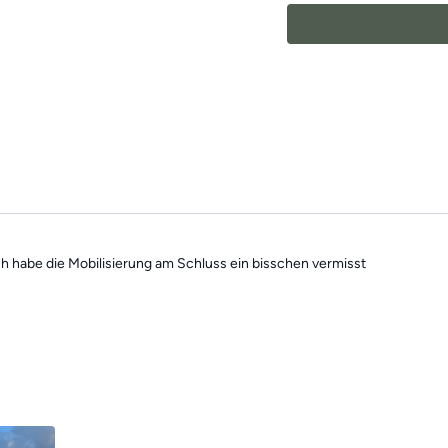
motiviert zu halten!
Die Übungen kombinie
wechselnden Schwerpu
Beweglichkeit zu ver
Mach dir keine Sorgen,
Übungseinheiten sind 
Trainings des Tages”
f
 habe die Mobilisierung am Schluss ein bisschen vermisst