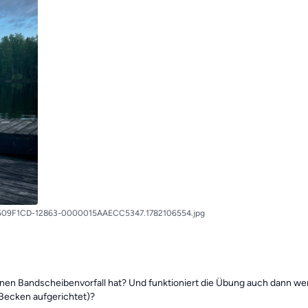
509F1CD-12863-0000015AAECC5347.1782106554.jpg
en Bandscheibenvorfall hat? Und funktioniert die Übung auch dann wen
 Becken aufgerichtet)?