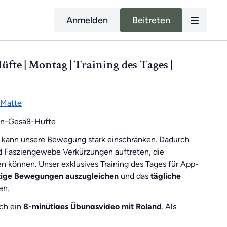
Anmelden
Beitreten
te | Montag | Training des Tages |
Matte
n-Gesäß-Hüfte
 kann unsere Bewegung stark einschränken. Dadurch
d Fasziengewebe Verkürzungen auftreten, die
 können. Unser exklusives Training des Tages für App-
itige Bewegungen auszugleichen
und das
tägliche
en.
ich ein
8-minütiges Übungsvideo mit Roland
. Als
t es
sonntags ein 30-minütiges Training
, um dich