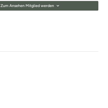
Zum Ansehen Mitglied werden
ren Elemente eines Ganzkörpertrainings mit
nkten und können dir dabei helfen, deine
bessern
und
Beschwerden aktiv entgegenzuwirken.
 falls du mal einen Tag verpasst, denn die
unabhängig voneinander. In der Kategorie
“Vergangene
indest du jederzeit
alle vergangen Einheiten.