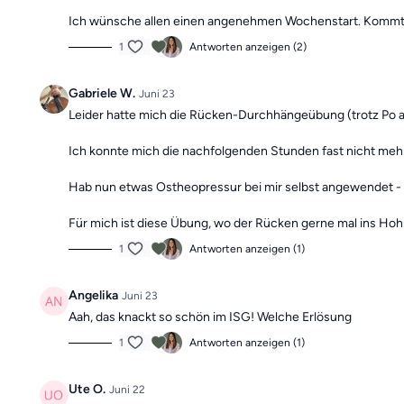
Ich wünsche allen einen angenehmen Wochenstart. Kommt g
1
Antworten anzeigen (2)
Gabriele W.
Juni 23
Leider hatte mich die Rücken-Durchhängeübung (trotz Po a
Ich konnte mich die nachfolgenden Stunden fast nicht mehr 
Hab nun etwas Ostheopressur bei mir selbst angewendet - v
Für mich ist diese Übung, wo der Rücken gerne mal ins Hohlk
1
Antworten anzeigen (1)
Angelika
Juni 23
Aah, das knackt so schön im ISG! Welche Erlösung
1
Antworten anzeigen (1)
Ute O.
Juni 22