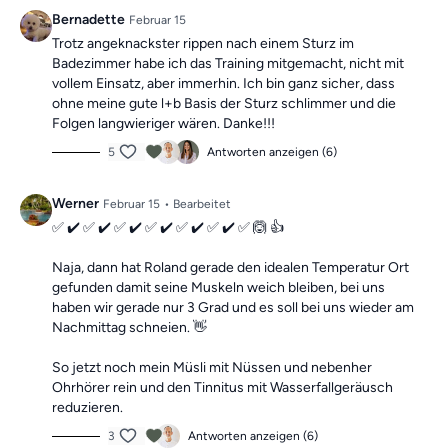
Die Übungen kombinieren Elemente eines Ganzkörpertrainings
Bernadette
Februar 15
mit wechselnden Schwerpunkten und können dir dabei helfen,
Trotz angeknackster rippen nach einem Sturz im
deine
Beweglichkeit zu verbessern
und
Beschwerden aktiv
Badezimmer habe ich das Training mitgemacht, nicht mit
entgegenzuwirken.
vollem Einsatz, aber immerhin. Ich bin ganz sicher, dass
ohne meine gute l+b Basis der Sturz schlimmer und die
Mach dir keine Sorgen, falls du mal einen Tag verpasst, denn die
Folgen langwieriger wären. Danke!!!
Übungseinheiten sind unabhängig voneinander. In der Kategorie
“Vergangene Trainings des Tages”
5
Antworten anzeigen (6)
findest du jederzeit
alle
vergangen Einheiten.
Werner
Februar 15
• Bearbeitet
✅ ✔️ ✅ ✔️ ✅ ✔️ ✅ ✔️ ✅ ✔️ ✅ ✔️ ✅ 🙆 👍
Naja, dann hat Roland gerade den idealen Temperatur Ort
gefunden damit seine Muskeln weich bleiben, bei uns
haben wir gerade nur 3 Grad und es soll bei uns wieder am
Nachmittag schneien. 👋
So jetzt noch mein Müsli mit Nüssen und nebenher
Ohrhörer rein und den Tinnitus mit Wasserfallgeräusch
reduzieren.
3
Antworten anzeigen (6)