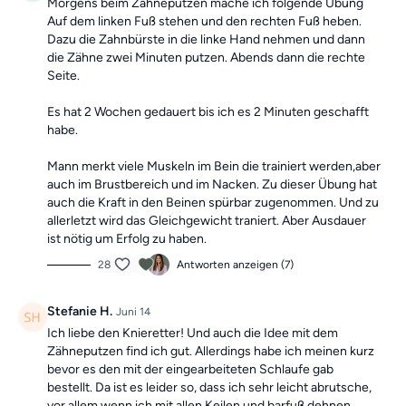
Morgens beim Zähneputzen mache ich folgende Übung
Auf dem linken Fuß stehen und den rechten Fuß heben.
Dazu die Zahnbürste in die linke Hand nehmen und dann
die Zähne zwei Minuten putzen. Abends dann die rechte
Seite.
Es hat 2 Wochen gedauert bis ich es 2 Minuten geschafft
habe.
Mann merkt viele Muskeln im Bein die trainiert werden,aber
auch im Brustbereich und im Nacken. Zu dieser Übung hat
auch die Kraft in den Beinen spürbar zugenommen. Und zu
allerletzt wird das Gleichgewicht traniert. Aber Ausdauer
ist nötig um Erfolg zu haben.
28
Antworten anzeigen (7)
Stefanie H.
Juni 14
Ich liebe den Knieretter! Und auch die Idee mit dem
Zähneputzen find ich gut. Allerdings habe ich meinen kurz
bevor es den mit der eingearbeiteten Schlaufe gab
bestellt. Da ist es leider so, dass ich sehr leicht abrutsche,
vor allem wenn ich mit allen Keilen und barfuß dehnen