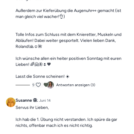
Außerdem zur Kieferübung die Augenuhr👀 gemacht (ist
man gleich viel wacher!👌)
Tolle Infos zum Schluss mit dem Knieretter, Muskeln und
Abläufen! Dabei weiter gesportelt. Vielen lieben Dank,
Roland!🙏☺️🌺
Ich wünsche allen ein heiter positiven Sonntag mit euren
Lieben! 🌈🤗🦋🌷🧡
Lasst die Sonne scheinen! ☀️
9
Antworten anzeigen (3)
Susanne 🦋.
Juni 14
Servus ihr Lieben,
Ich hab die 1. Übung nicht verstanden. Ich spüre da gar
nichts, offenbar mach ich es nicht richtig.