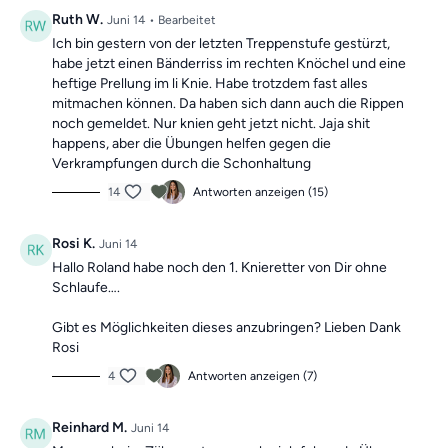
und können dir dabei helfen, deine
Beweglichkeit zu
Ruth W.
Juni 14
• Bearbeitet
verbessern
und
Beschwerden aktiv entgegenzuwirken.
Mach dir keine Sorgen, falls du mal einen Tag verpasst,
Ich bin gestern von der letzten Treppenstufe gestürzt,
denn die Übungseinheiten sind unabhängig voneinander.
habe jetzt einen Bänderriss im rechten Knöchel und eine
heftige Prellung im li Knie. Habe trotzdem fast alles
In der Kategorie
“Vergangene Trainings des Tages”
mitmachen können. Da haben sich dann auch die Rippen
findest du jederzeit
alle vergangen Einheiten.
noch gemeldet. Nur knien geht jetzt nicht. Jaja shit
happens, aber die Übungen helfen gegen die
Verkrampfungen durch die Schonhaltung
14
Antworten anzeigen (15)
Rosi K.
Juni 14
Hallo Roland habe noch den 1. Κnieretter von Dir ohne
Schlaufe….
Gibt es Möglichkeiten dieses anzubringen? Lieben Dank
Rosi
4
Antworten anzeigen (7)
Reinhard M.
Juni 14