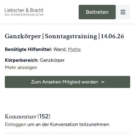
Beitreten
Ganzkörper | Sonntagstraining | 14.06.26
Benötigte Hilfsmittel:
Wand,
Matte
Körperbereich:
Ganzkörper
Mehr anzeigen
Unser moderner Alltag kann unsere Bewegung stark
einschränken. Dadurch können in Muskeln und
Zum Ansehen Mitglied werden
Fasziengewebe Verkürzungen auftreten, die Schmerzen
verursachen können. Unser exklusives Training des Tages
Jeden Tag
erwartet dich ein
8-minütiges Übungsvideo
für App-Mitglieder hilft,
einseitige Bewegungen
mit Roland
. Als
Wochen-Highlight
gibt es
sonntags ein
auszugleichen
und das
tägliche Training
zu unterstützen.
30-minütiges Training
, um dich motiviert zu halten!
Kommentare (
152
)
Die Übungen kombinieren Elemente eines
Einloggen
um an der Konversation teilzunehmen
Ganzkörpertrainings mit wechselnden Schwerpunkten