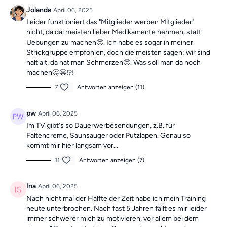
Die Übungen bilden insgesamt ein Ganzkörpertraining mit
Jolanda
April 06, 2025
verschiedenen Schwerpunkten und sind somit die ideale
Leider funktioniert das "Mitglieder werben Mitglieder"
Grundlage für ein
schmerzfreies, gesundes
und
bewegliches
nicht, da dai meisten lieber Medikamente nehmen, statt
Leben.
Uebungen zu machen🥺. Ich habe es sogar in meiner
Mach dir keine Sorgen, falls du mal einen Tag verpasst, denn die
Strickgruppe empfohlen, doch die meisten sagen: wir sind
Übungseinheiten sind unabhängig voneinander. In der Kategorie
halt alt, da hat man Schmerzen🥺. Was soll man da noch
“Vergangene Trainings des Tages”
findest du jederzeit
alle
machen🤔😪!?!
vergangen Einheiten.
7
Antworten anzeigen (11)
pw
April 06, 2025
Im TV gibt's so Dauerwerbesendungen, z.B. für
Faltencreme, Saunsauger oder Putzlapen. Genau so
kommt mir hier langsam vor...
11
Antworten anzeigen (7)
Ina
April 06, 2025
Nach nicht mal der Hälfte der Zeit habe ich mein Training
heute unterbrochen. Nach fast 5 Jahren fällt es mir leider
immer schwerer mich zu motivieren, vor allem bei dem