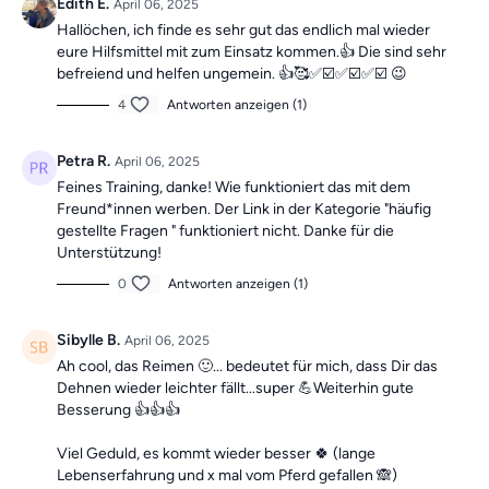
Edith E.
April 06, 2025
Hallöchen, ich finde es sehr gut das endlich mal wieder
eure Hilfsmittel mit zum Einsatz kommen.👍 Die sind sehr
befreiend und helfen ungemein. 👍🥰✅️☑️✅️☑️✅️☑️ 😉
4
Antworten anzeigen (1)
Petra R.
April 06, 2025
Feines Training, danke! Wie funktioniert das mit dem
Freund*innen werben. Der Link in der Kategorie "häufig
gestellte Fragen " funktioniert nicht. Danke für die
Unterstützung!
0
Antworten anzeigen (1)
Sibylle B.
April 06, 2025
Ah cool, das Reimen 🙂... bedeutet für mich, dass Dir das
Dehnen wieder leichter fällt...super 💪Weiterhin gute
Besserung 👍👍👍
Viel Geduld, es kommt wieder besser 🍀 (lange
Lebenserfahrung und x mal vom Pferd gefallen 🙈)